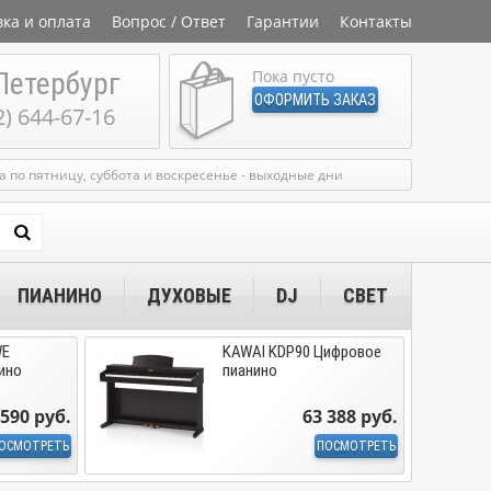
вка и оплата
Вопрос / Ответ
Гарантии
Контакты
Петербург
Пока пусто
ОФОРМИТЬ ЗАКАЗ
2) 644-67-16
ка по пятницу, суббота и воскресенье - выходные дни
ПИАНИНО
ДУХОВЫЕ
DJ
СВЕТ
WE
KAWAI KDP90 Цифровое
ино
пианино
 590 руб.
63 388 руб.
ОСМОТРЕТЬ
ПОСМОТРЕТЬ