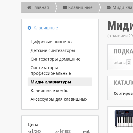
Главная
Клавишные
Миди-кла
Миди
Клавишные
(в наличии 29
Цифровые пианино
Детские синтезаторы
ПОДКА
Синтезаторы домашние
arturia
2
Синтезаторы
профессиональные
Миди-клавиатуры
КАТАЛ
Клавишные комбо
Сортиров
Аксессуары для клавишных
Цена
от
до
руб.