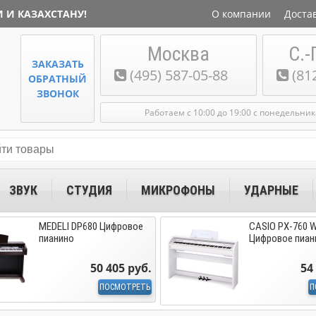
 И КАЗАХСТАНУ!
О компании
Доста
Москва
С.-
ЗАКАЗАТЬ
(495) 587-05-88
(81
ОБРАТНЫЙ
ЗВОНОК
Работаем с 10:00 до 19:00 с понедельни
ЗВУК
СТУДИЯ
МИКРОФОНЫ
УДАРНЫЕ
MEDELI DP680 Цифровое
CASIO PX-760 
пианино
Цифровое пиан
50 405 руб.
54
ПОСМОТРЕТЬ
П