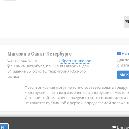
Магазин в Санкт-Петербурге
Нап
Для п
(812) 644-67-16
Обратный звонок
о мага
г. Санкт-Петербург, пр. Юрия Гагарина, дом
34, здание 3Б, офис 16, территория Южного
В
рынка
Фото и описания могут не точно соответствовать товар
конструкцию, не внося изменения в инструкцию. Место с
Интернет-сайт магазина muzgear.ru носит исключительн
не является публичной офертой, определяемой положения
Корз