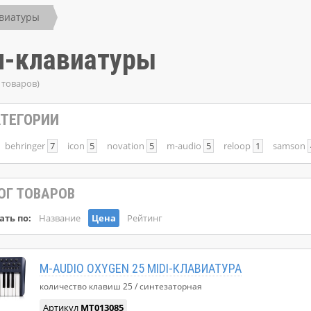
виатуры
-клавиатуры
 товаров)
ТЕГОРИИ
behringer
7
icon
5
novation
5
m-audio
5
reloop
1
samson
ОГ ТОВАРОВ
ать по:
Название
Цена
Рейтинг
M-AUDIO OXYGEN 25 MIDI-КЛАВИАТУРА
количество клавиш
25
синтезаторная
Артикул
MT013085