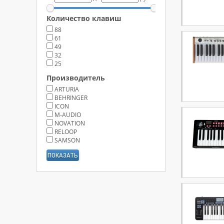
Количество клавиш
88
61
49
32
25
Производитель
ARTURIA
BEHRINGER
ICON
M-AUDIO
NOVATION
RELOOP
SAMSON