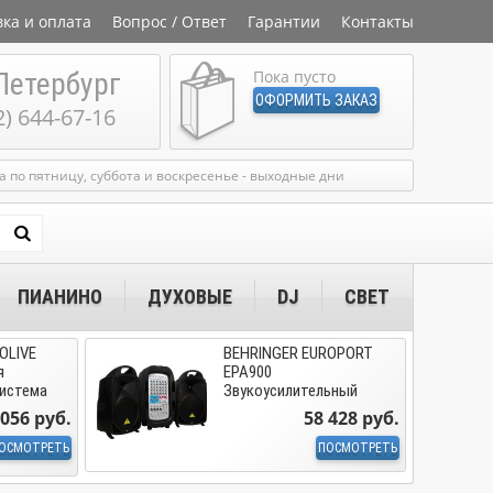
вка и оплата
Вопрос / Ответ
Гарантии
Контакты
Петербург
Пока пусто
ОФОРМИТЬ ЗАКАЗ
2) 644-67-16
ка по пятницу, суббота и воскресенье - выходные дни
ПИАНИНО
ДУХОВЫЕ
DJ
СВЕТ
OLIVE
BEHRINGER EUROPORT
я
EPA900
система
Звукоусилительный
комплект
 056 руб.
58 428 руб.
ОСМОТРЕТЬ
ПОСМОТРЕТЬ