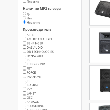
Пластик
Наличие MP3 плеера
Да
Нет
Неважно
Производитель
ALTO
AMERICAN AUDIO
BEHRINGER
DAS AUDIO
DB TECHNOLOGIES
DYNACORD
ES
EUROSOUND
FBT
FORCE
INVOTONE
JBL
K-ARRAY
KV2
LANEY
QSC
SAMSON
SOUNDKING