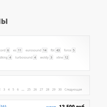
мы
cord
6
es
11
eurosound
14
fbt
43
force
5
dking
4
turbosound
4
woldy
3
xline
12
...
2
3
4
5
6
25
26
27
28
29
30
Следующая
ТЕМА