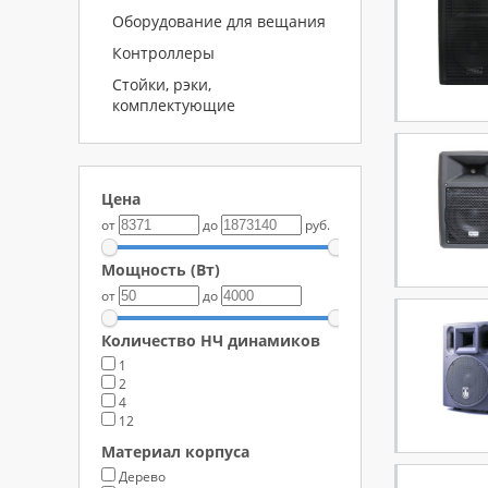
Оборудование для вещания
Контроллеры
Стойки, рэки,
комплектующие
Цена
от
до
руб.
Мощность (Вт)
от
до
Количество НЧ динамиков
1
2
4
12
Материал корпуса
Дерево