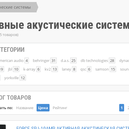
ческие системы
вные акустические систе
5 товаров)
ТЕГОРИИ
merican audio
4
behringer
31
d.a.s.
25
db technologies
28
dyna
19
jbl
10
k-array
6
kv2
13
laney
8
qsc
6
samson
15
soun
yorkville
12
ОГ ТОВАРОВ
ать по:
Название
Цена
Рейтинг
1
FORCE SPJ-10AMP АКТИВНАЯ АКУСТИЧЕСКАЯ СИС