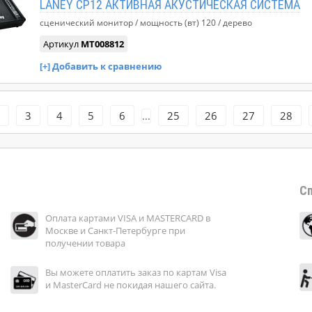
LANEY CP12 АКТИВНАЯ АКУСТИЧЕСКАЯ СИСТЕМА
сценический монитор
мощность (вт)
120
дерево
Артикул
MT008812
3
4
5
6
25
26
27
28
...
Сп
Оплата картами VISA и MASTERCARD в
Москве и Санкт-Петербурге при
получении товара
Вы можете оплатить заказ по картам Visa
и MasterCard не покидая нашего сайта.