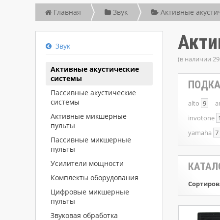
Главная
Звук
Активные акусти
Акти
Звук
(в наличии 29
Активные акустические
системы
ПОДКА
Пассивные акустические
системы
alto
9
a
Активные микшерные
invotone
пульты
yamaha
7
Пассивные микшерные
пульты
Усилители мощности
КАТАЛ
Комплекты оборудования
Сортиров
Цифровые микшерные
пульты
Звуковая обработка