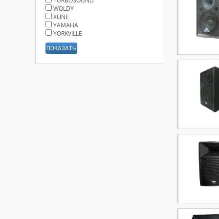
TURBOSOUND
WOLDY
XLINE
YAMAHA
YORKVILLE