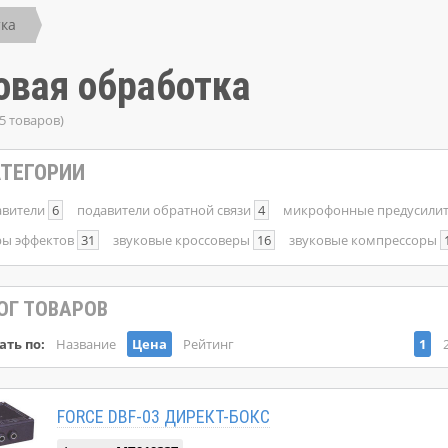
тка
овая обработка
5 товаров)
ТЕГОРИИ
вители
6
подавители обратной связи
4
микрофонные предусили
ры эффектов
31
звуковые кроссоверы
16
звуковые компрессоры
ОГ ТОВАРОВ
ать по:
Название
Цена
Рейтинг
1
FORCE DBF-03 ДИРЕКТ-БОКС