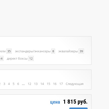
тели
35
экспандеры/энхансеры
8
эквалайзеры
39
14
директ боксы
12
...
2
3
4
5
6
12
13
14
15
16
17
Следующая
1 815 руб.
цена