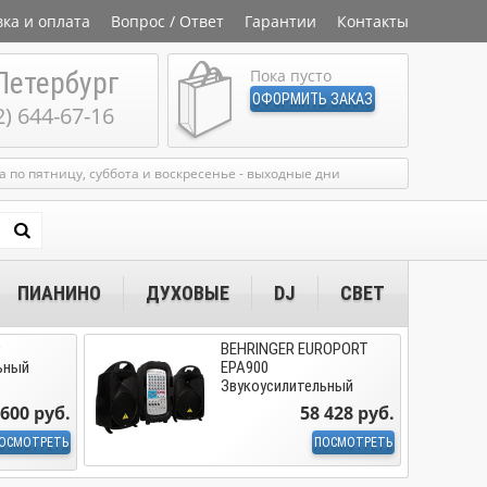
вка и оплата
Вопрос / Ответ
Гарантии
Контакты
Петербург
Пока пусто
ОФОРМИТЬ ЗАКАЗ
2) 644-67-16
ка по пятницу, суббота и воскресенье - выходные дни
ПИАНИНО
ДУХОВЫЕ
DJ
СВЕТ
9
BEHRINGER EUROPORT
ьный
EPA900
Звукоусилительный
комплект
 600 руб.
58 428 руб.
ОСМОТРЕТЬ
ПОСМОТРЕТЬ