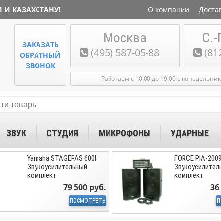
 И КАЗАХСТАНУ!
О компании
Доста
Москва
С.-
ЗАКАЗАТЬ
(495) 587-05-88
(81
ОБРАТНЫЙ
ЗВОНОК
Работаем с 10:00 до 19:00 с понедельни
ЗВУК
СТУДИЯ
МИКРОФОНЫ
УДАРНЫЕ
Yamaha STAGEPAS 600I
FORCE PIA-200
Звукоусилительный
Звукоусилител
комплект
комплект
79 500 руб.
36
ПОСМОТРЕТЬ
П