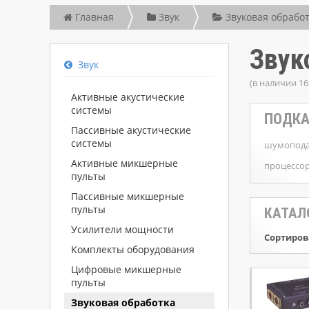
Главная
Звук
Звуковая обрабо
Звук
Звук
(в наличии 16
Активные акустические
системы
ПОДКА
Пассивные акустические
системы
шумопода
Активные микшерные
процессо
пульты
Пассивные микшерные
пульты
КАТАЛ
Усилители мощности
Сортиров
Комплекты оборудования
Цифровые микшерные
пульты
Звуковая обработка