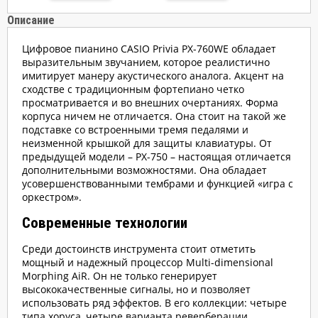
Описание
Цифровое пианино CASIO Privia PX-760WE обладает
выразительным звучанием, которое реалистично
имитирует манеру акустического аналога. Акцент на
сходстве с традиционным фортепиано четко
просматривается и во внешних очертаниях. Форма
корпуса ничем не отличается. Она стоит на такой же
подставке со встроенными тремя педалями и
неизменной крышкой для защиты клавиатуры. От
предыдущей модели – PX-750 – настоящая отличается
дополнительными возможностями. Она обладает
усовершенствованными тембрами и функцией «игра с
оркестром».
Современные технологии
Среди достоинств инструмента стоит отметить
мощный и надежный процессор Multi-dimensional
Morphing AiR. Он не только генерирует
высококачественные сигналы, но и позволяет
использовать ряд эффектов. В его коллекции: четыре
типа хоруса, четыре варианта реверберации,