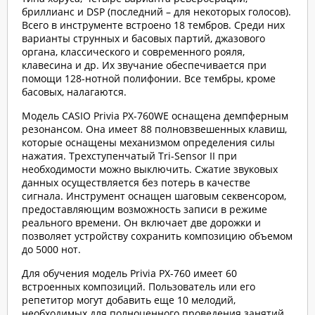
бриллианс и DSP (последний – для некоторых голосов).
Всего в инструменте встроено 18 тембров. Среди них
варианты струнных и басовых партий, джазового
органа, классического и современного рояля,
клавесина и др. Их звучание обеспечивается при
помощи 128-нотной полифонии. Все тембры, кроме
басовых, налагаются.
Модель CASIO Privia PX-760WE оснащена демпферным
резонансом. Она имеет 88 полновзвешенных клавиш,
которые оснащены механизмом определения силы
нажатия. Трехступенчатый Tri-Sensor II при
необходимости можно выключить. Сжатие звуковых
данных осуществляется без потерь в качестве
сигнала. Инструмент оснащен шаговым секвенсором,
предоставляющим возможность записи в режиме
реального времени. Он включает две дорожки и
позволяет устройству сохранить композицию объемом
до 5000 нот.
Для обучения модель Privia PX-760 имеет 60
встроенных композиций. Пользователь или его
репетитор могут добавить еще 10 мелодий,
необходимых для полноценного проведения занятий.