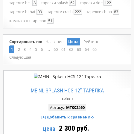
тарелки bell
8
тарелки splash
62
тарелки ride
122
тарелки hi-hat
99
тарелки crash
222
тарелки china
83
комплекты тарелок
51
Сортировать по:
Название
Цена
Рейтинг
...
1
2
3
4
5
6
60
61
62
63
64
65
Следующая
MEINL SPLASH HCS 12" ТАРЕЛКА
splash
Артикул
MT002460
2 300 руб.
цена