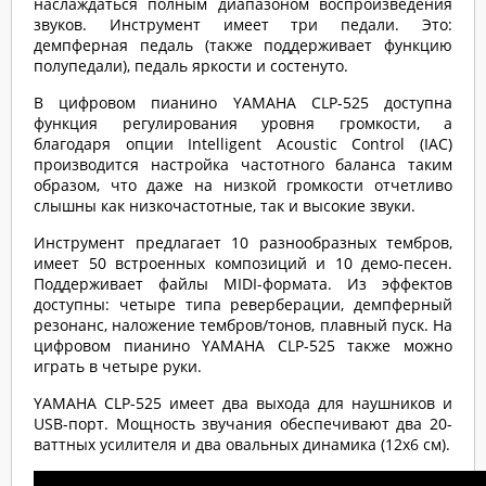
наслаждаться полным диапазоном воспроизведения
звуков. Инструмент имеет три педали. Это:
демпферная педаль (также поддерживает функцию
полупедали), педаль яркости и состенуто.
В цифровом пианино YAMAHA CLP-525 доступна
функция регулирования уровня громкости, а
благодаря опции Intelligent Acoustic Control (IAC)
производится настройка частотного баланса таким
образом, что даже на низкой громкости отчетливо
слышны как низкочастотные, так и высокие звуки.
Инструмент предлагает 10 разнообразных тембров,
имеет 50 встроенных композиций и 10 демо-песен.
Поддерживает файлы MIDI-формата. Из эффектов
доступны: четыре типа реверберации, демпферный
резонанс, наложение тембров/тонов, плавный пуск. На
цифровом пианино YAMAHA CLP-525 также можно
играть в четыре руки.
YAMAHA CLP-525 имеет два выхода для наушников и
USB-порт. Мощность звучания обеспечивают два 20-
ваттных усилителя и два овальных динамика (12х6 см).