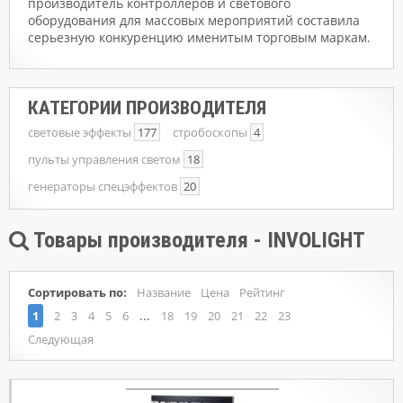
производитель контроллеров и светового
оборудования для массовых мероприятий составила
серьезную конкуренцию именитым торговым маркам.
КАТЕГОРИИ ПРОИЗВОДИТЕЛЯ
световые эффекты
177
стробоскопы
4
пульты управления светом
18
генераторы спецэффектов
20
Товары производителя - INVOLIGHT
Сортировать по:
Название
Цена
Рейтинг
...
1
2
3
4
5
6
18
19
20
21
22
23
Следующая