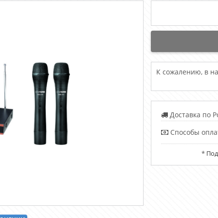
К сожалению, в н
Доставка по Р
Способы опла
*
Под