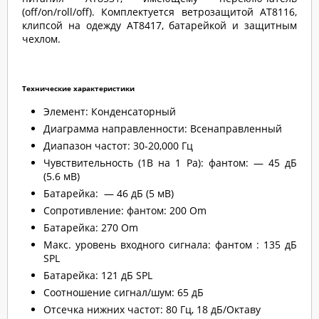
(off/on/roll/off). Комплектуется ветрозащитой AT8116,
клипсой на одежду AT8417, батарейкой и защитным
чехлом.
Технические характеристики
Элемент:
Конденсаторный
Диаграмма направленности:
Всенаправленный
Диапазон частот:
30-20,000 Гц
Чувствительность (1В на 1 Pa): фантом: — 45 дБ
(5.6 мВ)
Батарейка:
— 46 дБ (5 мВ)
Сопротивление:
фантом: 200 Оm
Батарейка:
270 Оm
Макс. уровень входного сигнала: фантом : 135 дБ
SPL
Батарейка:
121 дБ SPL
Соотношение сигнал/шум:
65 дБ
Отсечка нижних частот: 80 Гц, 18 дБ/Октаву