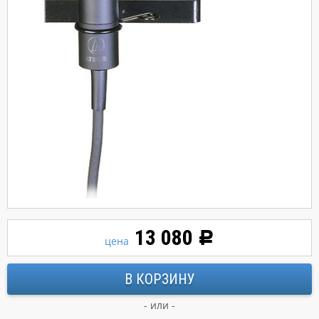
13 080
Р
цена
- или -