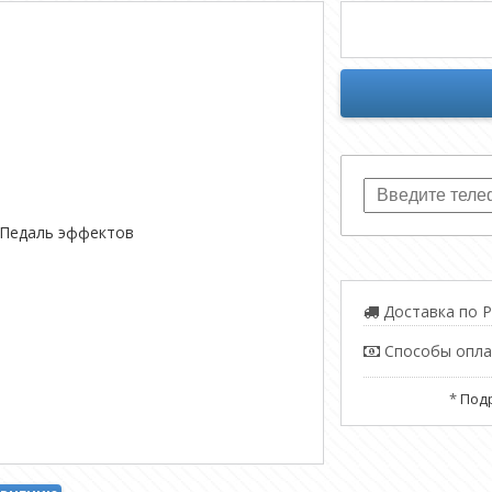
Доставка по Р
Способы опл
*
Подр