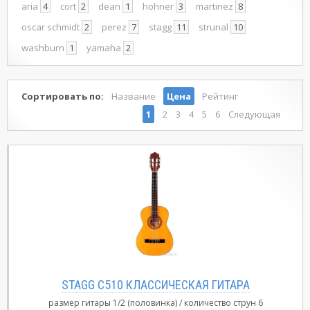
aria
4
cort
2
dean
1
hohner
3
martinez
8
oscar schmidt
2
perez
7
stagg
11
strunal
10
washburn
1
yamaha
2
Сортировать по:
Название
Цена
Рейтинг
1
2
3
4
5
6
Следующая
STAGG C510 КЛАССИЧЕСКАЯ ГИТАРА
размер гитары
1/2 (половинка)
количество струн
6