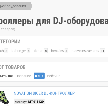
J-оборудования
роллеры для DJ-оборудов
6 товаров)
ТЕГОРИИ
ath
2
behringer
8
denon
6
hercules
3
native instruments
11
ОГ ТОВАРОВ
ать по:
Название
Цена
Рейтинг
NOVATION DICER DJ-КОНТРОЛЛЕР
Артикул
MT013129