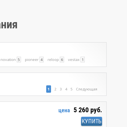
ания
novation
5
pioneer
4
reloop
6
vestax
1
1
2
3
4
5
Следующая
5 260 руб.
цена
КУПИТЬ