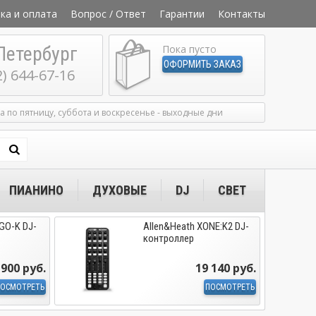
ка и оплата
Вопрос / Ответ
Гарантии
Контакты
Петербург
Пока пусто
ОФОРМИТЬ ЗАКАЗ
2) 644-67-16
ка по пятницу, суббота и воскресенье - выходные дни
ПИАНИНО
ДУХОВЫЕ
DJ
СВЕТ
GO-K DJ-
Allen&Heath XONE:K2 DJ-
контроллер
 900 руб.
19 140 руб.
ОСМОТРЕТЬ
ПОСМОТРЕТЬ