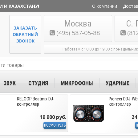
И И КАЗАХСТАНУ!
О компании
Достав
Москва
С.-
ЗАКАЗАТЬ
(495) 587-05-88
(81
ОБРАТНЫЙ
ЗВОНОК
Работаем с 10:00 до 19:00 с понедельни
ЗВУК
СТУДИЯ
МИКРОФОНЫ
УДАРНЫЕ
RELOOP Beatmix DJ-
Pioneer DDJ-WE
контроллер
контроллер
19 900 руб.
24
ПОСМОТРЕТЬ
П