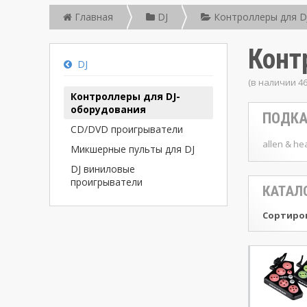
Главная
DJ
Контроллеры для D
Конт
DJ
(в наличии 4
Контроллеры для DJ-
оборудования
ПОДКА
CD/DVD проигрыватели
allen & he
Микшерные пульты для DJ
DJ виниловые
проигрыватели
КАТАЛ
Сортиров