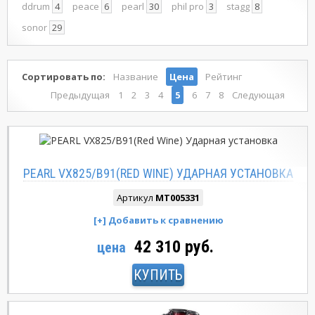
ddrum
4
peace
6
pearl
30
phil pro
3
stagg
8
sonor
29
Сортировать по:
Название
Цена
Рейтинг
Предыдущая
1
2
3
4
5
6
7
8
Следующая
PEARL VX825/B91(RED WINE) УДАРНАЯ УСТАНОВКА
Артикул
MT005331
42 310 руб.
цена
КУПИТЬ