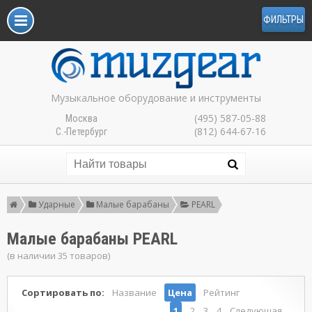
ФИЛЬТРЫ
Музыкальное оборудование и инструменты
(495) 587-05-88
Москва
(812) 644-67-16
С.-Петербург
Ударные
Малые барабаны
PEARL
Малые барабаны PEARL
(в наличии 35 товаров)
Сортировать по:
Название
Цена
Рейтинг
1
2
3
4
Следующая