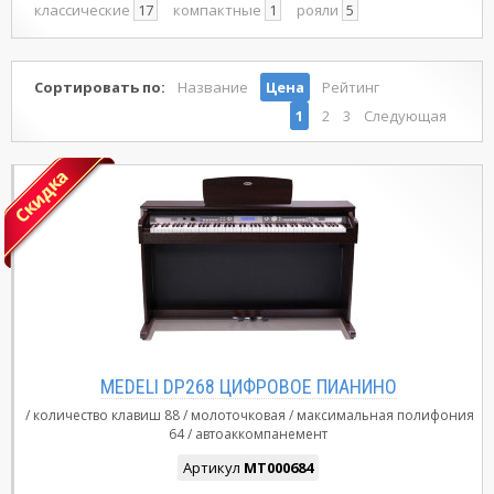
классические
17
компактные
1
рояли
5
Сортировать по:
Название
Цена
Рейтинг
1
2
3
Следующая
MEDELI DP268 ЦИФРОВОЕ ПИАНИНО
количество клавиш
88
молоточковая
максимальная полифония
64
автоаккомпанемент
Артикул
MT000684