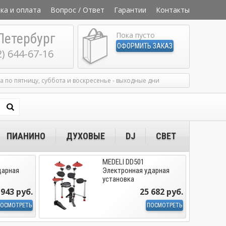
ка и оплата
Вопрос / Ответ
Гарантии
Контакты
Петербург
Пока пусто
ОФОРМИТЬ ЗАКАЗ
2) 644-67-16
ка по пятницу, суббота и воскресенье - выходные дни
ПИАНИНО
ДУХОВЫЕ
DJ
СВЕТ
MEDELI DD501
дарная
Электронная ударная
установка
 943 руб.
25 682 руб.
ОСМОТРЕТЬ
ПОСМОТРЕТЬ