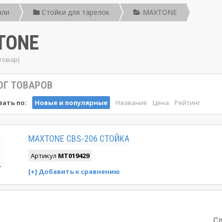
али
Стойки для тарелок
MAXTONE
TONE
товар)
ОГ ТОВАРОВ
ать по:
Новые и популярные
Название
Цена
Рейтинг
MAXTONE CBS-206 СТОЙКА
Артикул
MT019429
Сп