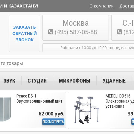
И И КАЗАХСТАНУ!
О компании
Достав
Москва
С.-
ЗАКАЗАТЬ
(495) 587-05-88
(81
ОБРАТНЫЙ
ЗВОНОК
Работаем с 10:00 до 19:00 с понедельни
ЗВУК
СТУДИЯ
МИКРОФОНЫ
УДАРНЫЕ
Peace DS-1
MEDELI DD516
Звукоизоляционный щит
Электронная у
установка
62 000 руб.
39
ПОСМОТРЕТЬ
П