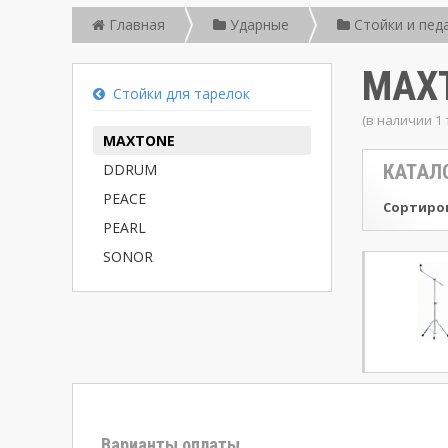
Главная
Ударные
Стойки и пед
MAX
Стойки для тарелок
(в наличии 1 
MAXTONE
DDRUM
КАТАЛ
PEACE
Сортиров
PEARL
SONOR
Варианты оплаты