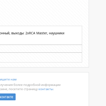
онный, выходы: 2хRCA Master, наушники
ишите нам
олучения более подробной информации
азине, посетите страницу
контакты
.
контакте