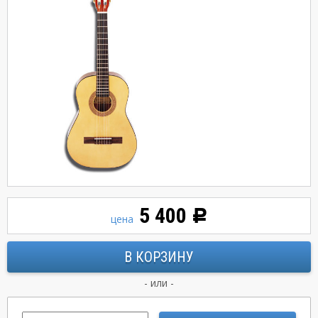
5 400
Р
цена
- или -