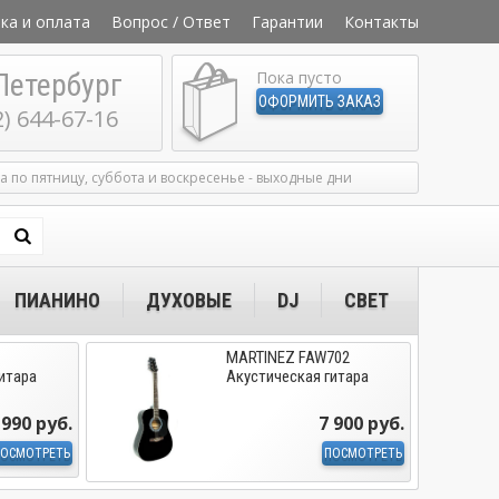
ка и оплата
Вопрос / Ответ
Гарантии
Контакты
Петербург
Пока пусто
ОФОРМИТЬ ЗАКАЗ
2) 644-67-16
ка по пятницу, суббота и воскресенье - выходные дни
ПИАНИНО
ДУХОВЫЕ
DJ
СВЕТ
MARTINEZ FAW702
итара
Акустическая гитара
 990 руб.
7 900 руб.
ОСМОТРЕТЬ
ПОСМОТРЕТЬ