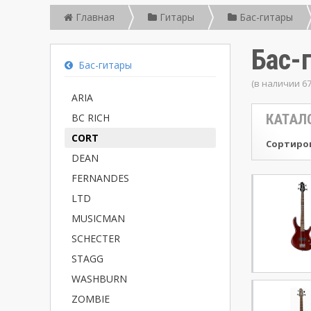
Главная
Гитары
Бас-гитары
Бас-
Бас-гитары
(в наличии 6
ARIA
BC RICH
КАТАЛ
CORT
Сортиров
DEAN
FERNANDES
LTD
MUSICMAN
SCHECTER
STAGG
WASHBURN
ZOMBIE