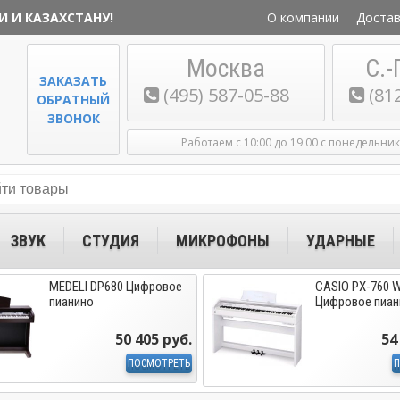
И И КАЗАХСТАНУ!
О компании
Достав
Москва
С.-
ЗАКАЗАТЬ
(495) 587-05-88
(81
ОБРАТНЫЙ
ЗВОНОК
Работаем с 10:00 до 19:00 с понедельни
ЗВУК
СТУДИЯ
МИКРОФОНЫ
УДАРНЫЕ
MEDELI DP680 Цифровое
CASIO PX-760 
пианино
Цифровое пиан
50 405 руб.
54
ПОСМОТРЕТЬ
П