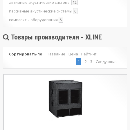
активные акустические системы
12
пассивные акустические системы
6
комплекты оборудования
5
Товары производителя - XLINE
Сортировать по:
Название
Цена
Рейтинг
1
2
3
Следующая