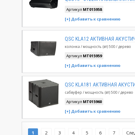
Артикул
MT015958
QSC KLA12 АКТИВНАЯ АКУСТИ
колонка
мощность (вт)
500
дерево
Артикул
MT015959
QSC KLA181 АКТИВНАЯ АКУСТ
сабвуфер
мощность (вт)
500
дерево
Артикул
MT015960
1
2
3
4
5
6
7
Сле