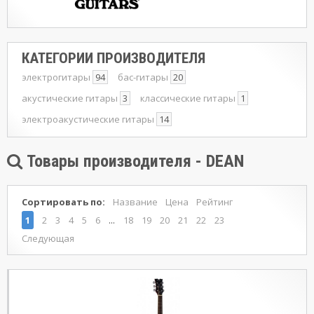
КАТЕГОРИИ ПРОИЗВОДИТЕЛЯ
электрогитары
94
бас-гитары
20
акустические гитары
3
классические гитары
1
электроакустические гитары
14
Товары производителя - DEAN
Сортировать по:
Название
Цена
Рейтинг
...
1
2
3
4
5
6
18
19
20
21
22
23
Следующая