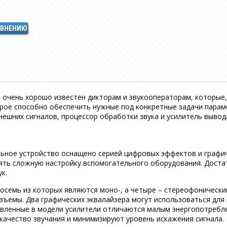
АВНЕНИЮ
чень хорошо известен дикторам и звукооператорам, которые, 
рое способно обеспечить нужные под конкретные задачи пара
ешних сигналов, процессор обработки звука и усилитель вывода
льное устройство оснащено серией цифровых эффектов и графи
ять сложную настройку вспомогательного оборудования. Доста
к.
восемь из которых являются моно-, а четыре – стереофоническ
ъемы. Два графических эквалайзера могут использоваться для 
овленные в модели усилители отличаются малым энергопотребл
ачество звучания и минимизируют уровень искажения сигнала.