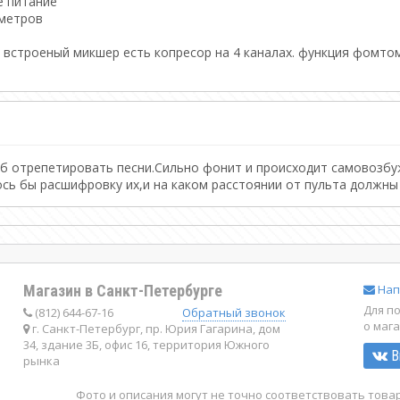
е питание
 метров
. встроеный микшер есть копресор на 4 каналах. функция фомтом
об отрепетировать песни.Сильно фонит и происходит самовозбу
ось бы расшифровку их,и на каком расстоянии от пульта должны
Магазин в Санкт-Петербурге
Нап
Для п
(812) 644-67-16
Обратный звонок
о маг
г. Санкт-Петербург, пр. Юрия Гагарина, дом
34, здание 3Б, офис 16, территория Южного
В
рынка
Фото и описания могут не точно соответствовать тов