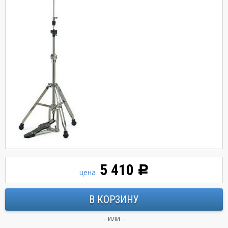
5 410
Р
цена
- или -