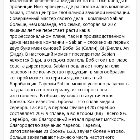
Маленькая деревенька Медактик на востоке Канады в
провинции Нью-Брансуик, где расположилась компания
Sabian, стала центром глобальной звуковой инновации.
Совершенный мастер своего дела – компания Sabian –
больше, чем команда, это семья, которая за 20 с
лишним лет не перестает расти как в
профессиональном плане, так и в производственном.
Даже название компании – Sabian – сложено из первых
двух букв имен сыновей Боба: Sa (Салли), Bi (Билли), An
(Энди). В настоящий момент президентом Sabian
является Энди, а отец-основатель Боб стоит во главе
совета директоров. Sabian предлагает покупателю
невероятное количество продукции, в многообразии
которой может потеряться даже опытный
барабанщик. Тарелки Sabian можно условно разделить
на два класса по материалу, из которого они
изготовлены. В обоих случаях это акустическая
бронза. Как известно, бронза - это сплав меди и
серебра. Так вот, в первом случае (В20) серебро
составляет 20% в сплаве, а во втором (В8) - всего 8%.
Серебро, как благородный металл придает мягкость,
благородство звучанию тарелок. Тарелки,
изготовленные из бронзы В20, звучат более матово,
больше захватывают нижнюю часть частотного