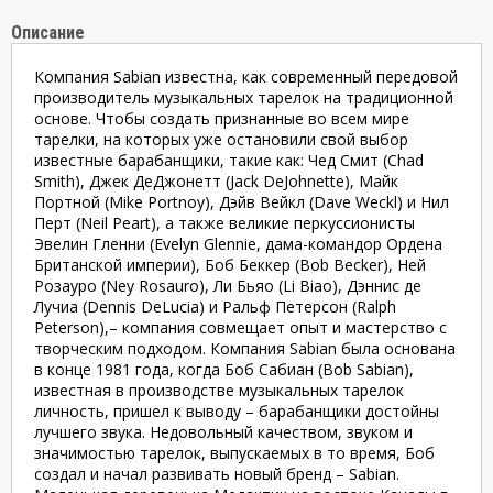
Описание
Компания Sabian известна, как современный передовой
производитель музыкальных тарелок на традиционной
основе. Чтобы создать признанные во всем мире
тарелки, на которых уже остановили свой выбор
известные барабанщики, такие как: Чед Смит (Chad
Smith), Джек ДеДжонетт (Jack DeJohnette), Майк
Портной (Mike Portnoy), Дэйв Вейкл (Dave Weckl) и Нил
Перт (Neil Peart), а также великие перкуссионисты
Эвелин Гленни (Evelyn Glennie, дама-командор Ордена
Британской империи), Боб Беккер (Bob Becker), Ней
Розауро (Ney Rosauro), Ли Бьяо (Li Biao), Дэннис де
Лучиа (Dennis DeLucia) и Ральф Петерсон (Ralph
Peterson),– компания совмещает опыт и мастерство с
творческим подходом. Компания Sabian была основана
в конце 1981 года, когда Боб Сабиан (Bob Sabian),
известная в производстве музыкальных тарелок
личность, пришел к выводу – барабанщики достойны
лучшего звука. Недовольный качеством, звуком и
значимостью тарелок, выпускаемых в то время, Боб
создал и начал развивать новый бренд – Sabian.