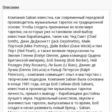
Описание
Компания Sabian известна, как современный передовой
производитель музыкальных тарелок на традиционной
основе. Чтобы создать признанные во всем мире
тарелки, на которых уже остановили свой выбор
известные барабанщики, такие как: Чед Смит (Chad
Smith), Джек ДеДжонетт (Jack DeJohnette), Майк
Портной (Mike Portnoy), Дэйв Вейкл (Dave Weckl) и Нил
Перт (Neil Peart), а также великие перкуссионисты
Эвелин Гленни (Evelyn Glennie, дама-командор Ордена
Британской империи), Боб Беккер (Bob Becker), Ней
Розауро (Ney Rosauro), Ли Бьяо (Li Biao), Дэннис де
Лучиа (Dennis DeLucia) и Ральф Петерсон (Ralph
Peterson),– компания совмещает опыт и мастерство с
творческим подходом. Компания Sabian была основана
в конце 1981 года, когда Боб Сабиан (Bob Sabian),
известная в производстве музыкальных тарелок
личность, пришел к выводу – барабанщики достойны
лучшего звука. Недовольный качеством, звуком и
значимостью тарелок, выпускаемых в то время, Боб
создал и начал развивать новый бренд – Sabian.