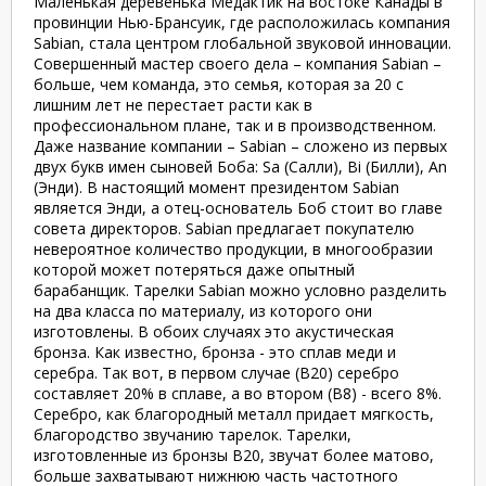
Маленькая деревенька Медактик на востоке Канады в
провинции Нью-Брансуик, где расположилась компания
Sabian, стала центром глобальной звуковой инновации.
Совершенный мастер своего дела – компания Sabian –
больше, чем команда, это семья, которая за 20 с
лишним лет не перестает расти как в
профессиональном плане, так и в производственном.
Даже название компании – Sabian – сложено из первых
двух букв имен сыновей Боба: Sa (Салли), Bi (Билли), An
(Энди). В настоящий момент президентом Sabian
является Энди, а отец-основатель Боб стоит во главе
совета директоров. Sabian предлагает покупателю
невероятное количество продукции, в многообразии
которой может потеряться даже опытный
барабанщик. Тарелки Sabian можно условно разделить
на два класса по материалу, из которого они
изготовлены. В обоих случаях это акустическая
бронза. Как известно, бронза - это сплав меди и
серебра. Так вот, в первом случае (В20) серебро
составляет 20% в сплаве, а во втором (В8) - всего 8%.
Серебро, как благородный металл придает мягкость,
благородство звучанию тарелок. Тарелки,
изготовленные из бронзы В20, звучат более матово,
больше захватывают нижнюю часть частотного