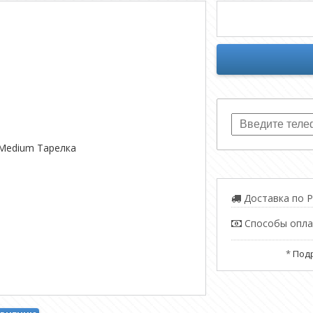
Доставка по Р
Способы опл
*
Подр