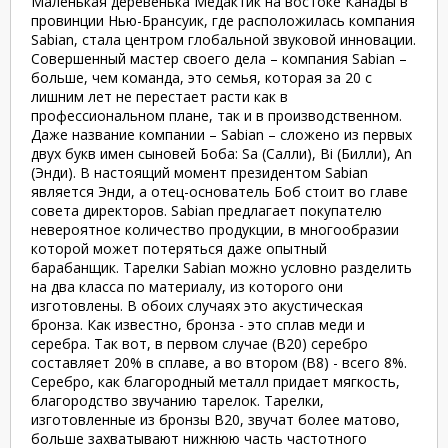
Маленькая деревенька Медактик на востоке Канады в
провинции Нью-Брансуик, где расположилась компания
Sabian, стала центром глобальной звуковой инновации.
Совершенный мастер своего дела – компания Sabian –
больше, чем команда, это семья, которая за 20 с
лишним лет не перестает расти как в
профессиональном плане, так и в производственном.
Даже название компании – Sabian – сложено из первых
двух букв имен сыновей Боба: Sa (Салли), Bi (Билли), An
(Энди). В настоящий момент президентом Sabian
является Энди, а отец-основатель Боб стоит во главе
совета директоров. Sabian предлагает покупателю
невероятное количество продукции, в многообразии
которой может потеряться даже опытный
барабанщик. Тарелки Sabian можно условно разделить
на два класса по материалу, из которого они
изготовлены. В обоих случаях это акустическая
бронза. Как известно, бронза - это сплав меди и
серебра. Так вот, в первом случае (В20) серебро
составляет 20% в сплаве, а во втором (В8) - всего 8%.
Серебро, как благородный металл придает мягкость,
благородство звучанию тарелок. Тарелки,
изготовленные из бронзы В20, звучат более матово,
больше захватывают нижнюю часть частотного