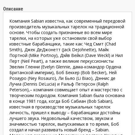
Описание
Компания Sabian известна, как современный передовой
производитель музыкальных тарелок на традиционной
основе. Чтобы создать признанные во всем мире
тарелки, на которых уже остановили свой выбор
известные барабанщики, такие как: Чед Смит (Chad
Smith), Джек ДеДжонетт (Jack DeJohnette), Майк
Портной (Mike Portnoy), Дэйв Вейкл (Dave Weckl) и Нил
Перт (Neil Peart), а также великие перкуссионисты
Эвелин Гленни (Evelyn Glennie, дама-командор Ордена
Британской империи), Боб Беккер (Bob Becker), Ней
Розауро (Ney Rosauro), Ли Бьяо (Li Biao), Дэннис де
Лучиа (Dennis DeLucia) и Ральф Петерсон (Ralph
Peterson),– компания совмещает опыт и мастерство с
творческим подходом. Компания Sabian была основана
в конце 1981 года, когда Боб Сабиан (Bob Sabian),
известная в производстве музыкальных тарелок
личность, пришел к выводу – барабанщики достойны
лучшего звука. Недовольный качеством, звуком и
значимостью тарелок, выпускаемых в то время, Боб
создал и начал развивать новый бренд – Sabian.