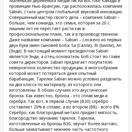
Маленькая деревенька Медактик на востоке Канады в
провинции Нью-Брансуик, где расположилась компания
Sabian, стала центром глобальной звуковой инновации.
Совершенный мастер своего дела – компания Sabian –
больше, чем команда, это семья, которая за 20 с
лишним лет не перестает расти как в
профессиональном плане, так и в производственном.
Даже название компании – Sabian – сложено из первых
двух букв имен сыновей Боба: Sa (Салли), Bi (Билли), An
(Энди). В настоящий момент президентом Sabian
является Энди, а отец-основатель Боб стоит во главе
совета директоров. Sabian предлагает покупателю
невероятное количество продукции, в многообразии
которой может потеряться даже опытный
барабанщик. Тарелки Sabian можно условно разделить
на два класса по материалу, из которого они
изготовлены. В обоих случаях это акустическая
бронза. Как известно, бронза - это сплав меди и
серебра. Так вот, в первом случае (В20) серебро
составляет 20% в сплаве, а во втором (В8) - всего 8%.
Серебро, как благородный металл придает мягкость,
благородство звучанию тарелок. Тарелки,
изготовленные из бронзы В20, звучат более матово,
больше захватывают нижнюю часть частотного