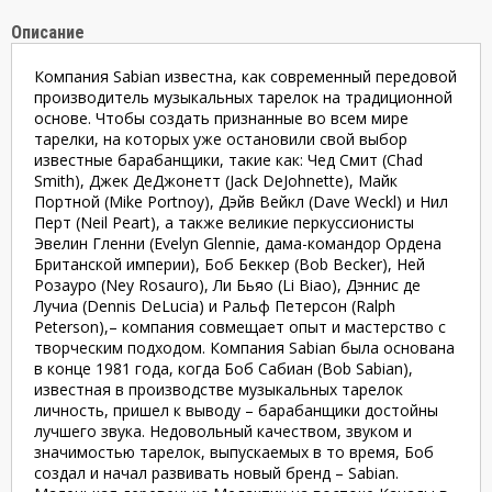
Описание
Компания Sabian известна, как современный передовой
производитель музыкальных тарелок на традиционной
основе. Чтобы создать признанные во всем мире
тарелки, на которых уже остановили свой выбор
известные барабанщики, такие как: Чед Смит (Chad
Smith), Джек ДеДжонетт (Jack DeJohnette), Майк
Портной (Mike Portnoy), Дэйв Вейкл (Dave Weckl) и Нил
Перт (Neil Peart), а также великие перкуссионисты
Эвелин Гленни (Evelyn Glennie, дама-командор Ордена
Британской империи), Боб Беккер (Bob Becker), Ней
Розауро (Ney Rosauro), Ли Бьяо (Li Biao), Дэннис де
Лучиа (Dennis DeLucia) и Ральф Петерсон (Ralph
Peterson),– компания совмещает опыт и мастерство с
творческим подходом. Компания Sabian была основана
в конце 1981 года, когда Боб Сабиан (Bob Sabian),
известная в производстве музыкальных тарелок
личность, пришел к выводу – барабанщики достойны
лучшего звука. Недовольный качеством, звуком и
значимостью тарелок, выпускаемых в то время, Боб
создал и начал развивать новый бренд – Sabian.