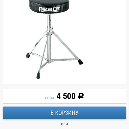
4 500
Р
цена
- или -