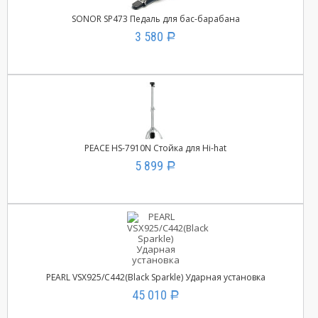
SONOR SP473 Педаль для бас-барабана
3 580
Р
PEACE HS-7910N Стойка для Hi-hat
5 899
Р
PEARL VSX925/C442(Black Sparkle) Ударная установка
45 010
Р