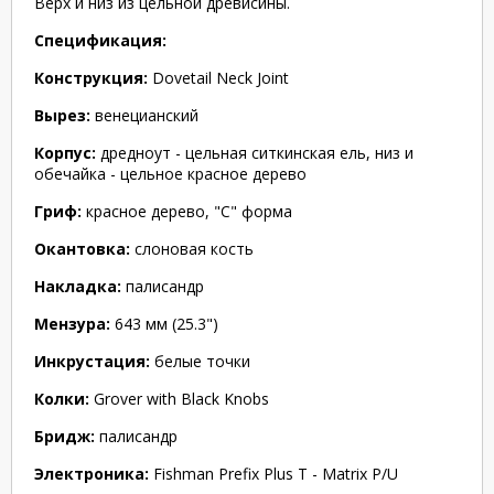
Верх и низ из цельной древисины.
Спецификация:
Конструкция:
Dovetail Neck Joint
Вырез:
венецианский
Корпус:
дредноут - цельная ситкинская ель, низ и
обечайка - цельное красное дерево
Гриф:
красное дерево, "C" форма
Окантовка:
слоновая кость
Накладка:
палисандр
Мензура:
643 мм (25.3")
Инкрустация:
белые точки
Колки:
Grover with Black Knobs
Бридж:
палисандр
Электроника:
Fishman Prefix Plus T - Matrix P/U