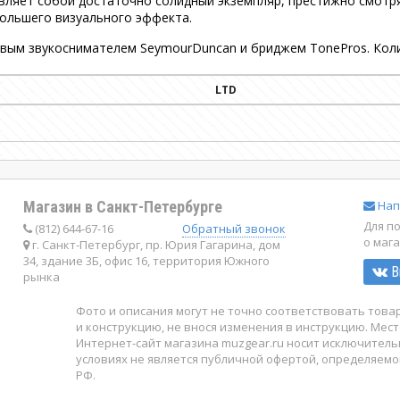
авляет собой достаточно солидный экземпляр, престижно смот
ольшего визуального эффекта.
вым звукоснимателем SeymourDuncan и бриджем TonePros. Колич
LTD
Магазин в Санкт-Петербурге
Нап
Для п
(812) 644-67-16
Обратный звонок
о маг
г. Санкт-Петербург, пр. Юрия Гагарина, дом
34, здание 3Б, офис 16, территория Южного
В
рынка
Фото и описания могут не точно соответствовать тов
и конструкцию, не внося изменения в инструкцию. Мест
Интернет-сайт магазина muzgear.ru носит исключител
условиях не является публичной офертой, определяемо
РФ.