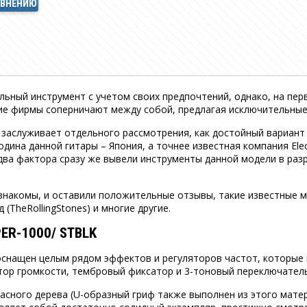
АВНЕНИЮ
ьный инструмент с учетом своих предпочтений, однако, на пер
гие фирмы соперничают между собой, предлагая исключительные
 заслуживает отдельного рассмотрения, как достойный вариант 
одина данной гитары – Япония, а точнее известная компания Ele
 два фактора сразу же вывели инструменты данной модели в ра
 знакомы, и оставили положительные отзывы, такие известные 
д (TheRollingStones) и многие другие.
PER-1000/ STBLK
оснащен целым рядом эффектов и регуляторов частот, которые
ятор громкости, тембровый фиксатор и 3-тоновый переключатель
асного дерева (U-образный гриф также выполнен из этого матер