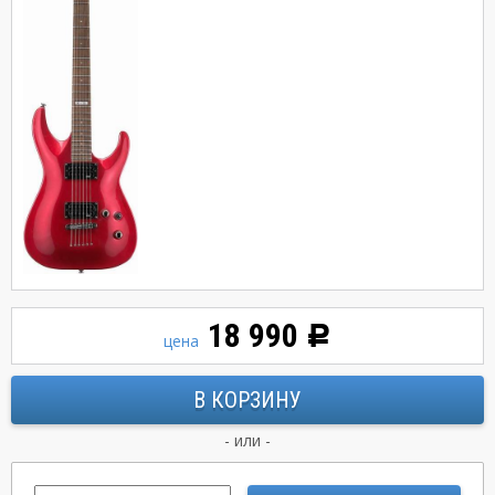
18 990
Р
цена
- или -