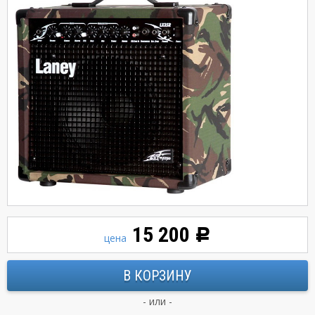
15 200
Р
цена
- или -