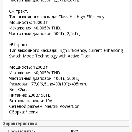
СЧ тракт.
Тип выходного каскада: Class H --High Efficiency.
Мощность: 1000Вт.
Искaжения: <0,005% THD.
Частотный диапозон: 500Гц-2,5кГц.
НЧ тракт.
Тип выходного каскада: High Efficiency, current-enhancing
Switch Mode Technology with Active Filter.
Мощность: 1200Вт.
Искажения: <0,005% THD.
Частотный диапозон: 100Гц-500Гц.
Размеры: 177,8(6,5U)x483(19")x495mm.
Вес:32кг.
Питание: 230В/ 50Гц.
Вставка плавкая: 10А
Сетeвой разъём: Neutrik PowerCon
Сборка: Чехия.
Характеристики
Производитель
KV2