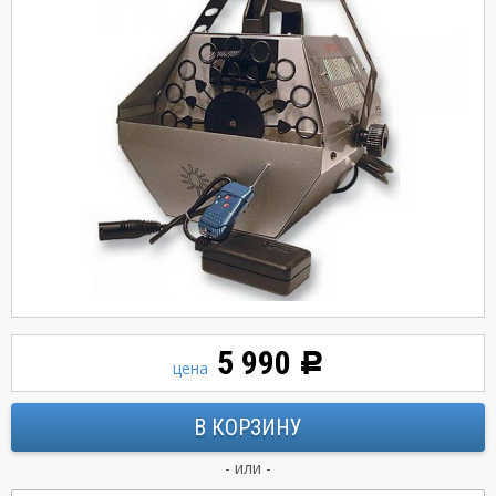
5 990
Р
цена
- или -