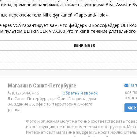
па, временной задержки, а также с функциями Beat Assist и Sy
е переключатели Kill с функцией «Tape-and-Hold».
через VCA гарантирует вам, что фейдеры и кроссфейдер ULTRA
 пультом BEHRINGER VMX300 Pro mixer в течение длительного 
BEHRINGER
Магазин в Санкт-Петербурге
Нап
Для п
(812) 644-67-16
Обратный звонок
о маг
г. Санкт-Петербург, пр. Юрия Гагарина, дом
34, здание 3Б, офис 16, территория Южного
В
рынка
Фото и описания могут не точно соответствовать тов
и конструкцию, не внося изменения в инструкцию. Мест
Интернет-сайт магазина muzgear.ru носит исключител