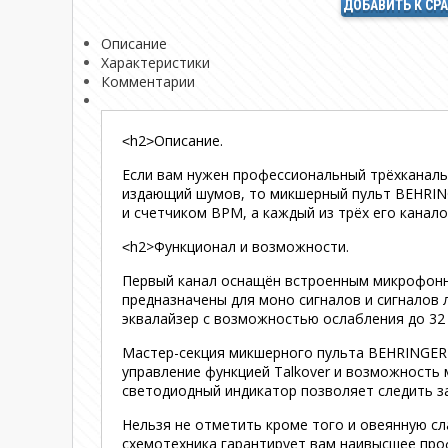
ДОБАВИТЬ К СР
Описание
Характеристики
Комментарии
˂h2˃Описание.
Если вам нужен профессиональный трёхканаль
издающий шумов, то микшерный пульт BEHRIN
и счетчиком BPM, а каждый из трёх его канал
˂h2>Функционал и возможности.
Первый канал оснащён встроенным микрофонны
предназначены для моно сигналов и сигналов 
эквалайзер с возможностью ослабления до 32
Мастер-секция микшерного пульта BEHRINGER 
управление функцией Talkover и возможность 
светодиодный индикатор позволяет следить за
Нельзя не отметить кроме того и овеянную с
схемотехника гарантирует вам наивысшее про