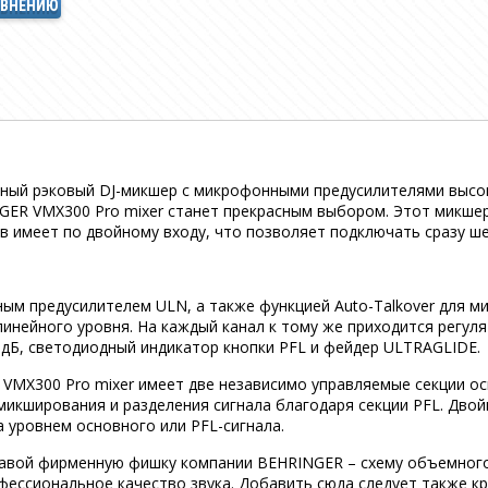
АВНЕНИЮ
ный рэковый DJ-микшер с микрофонными предусилителями высоко
GER VMX300 Pro mixer станет прекрасным выбором. Этот микше
ов имеет по двойному входу, что позволяет подключать сразу ш
м предусилителем ULN, а также функцией Auto-Talkover для ми
линейного уровня. На каждый канал к тому же приходится регул
 дБ, светодиодный индикатор кнопки PFL и фейдер ULTRAGLIDE.
VMX300 Pro mixer имеет две независимо управляемые секции ос
микширования и разделения сигнала благодаря секции PFL. Двой
 уровнем основного или PFL-сигнала.
лавой фирменную фишку компании BEHRINGER – схему объемного 
фессиональное качество звука. Добавить сюда следует также к