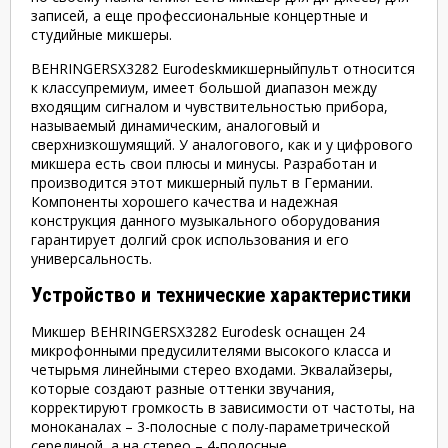
записей, а еще профессиональные концертные и
студийные микшеры.
BEHRINGERSX3282 Eurodeskмикшерныйпульт относится
к классупремиум, имеет большой диапазон между
входящим сигналом и чувствительностью прибора,
называемый динамическим, аналоговый и
сверхнизкошумящий. У аналогового, как и у цифрового
микшера есть свои плюсы и минусы. Разработан и
производится этот микшерный пульт в Германии.
Компоненты хорошего качества и надежная
конструкция данного музыкального оборудования
гарантирует долгий срок использования и его
универсальность.
Устройство и технические характеристики
Микшер BEHRINGERSX3282 Eurodesk оснащен 24
микрофонными предусилителями высокого класса и
четырьмя линейными стерео входами. Эквалайзеры,
которые создают разные оттенки звучания,
корректируют громкость в зависимости от частоты, на
моноканалах – 3-полосные с полу-параметрической
серединой, а на стерео – 4-полосные.