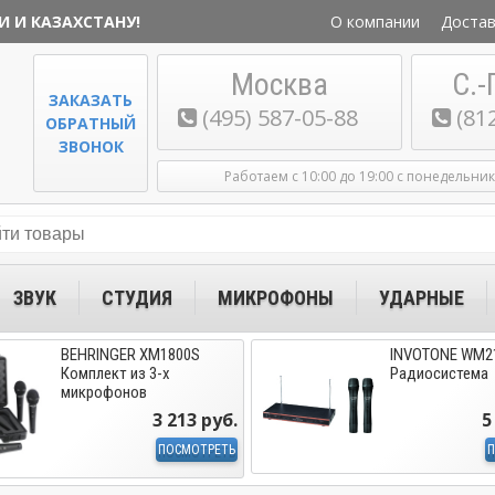
И И КАЗАХСТАНУ!
О компании
Достав
Москва
С.-
ЗАКАЗАТЬ
(495) 587-05-88
(81
ОБРАТНЫЙ
ЗВОНОК
Работаем с 10:00 до 19:00 с понедельни
ЗВУК
СТУДИЯ
МИКРОФОНЫ
УДАРНЫЕ
BEHRINGER XM1800S
INVOTONE WM2
Комплект из 3-х
Радиосистема
микрофонов
3 213 руб.
5
ПОСМОТРЕТЬ
П