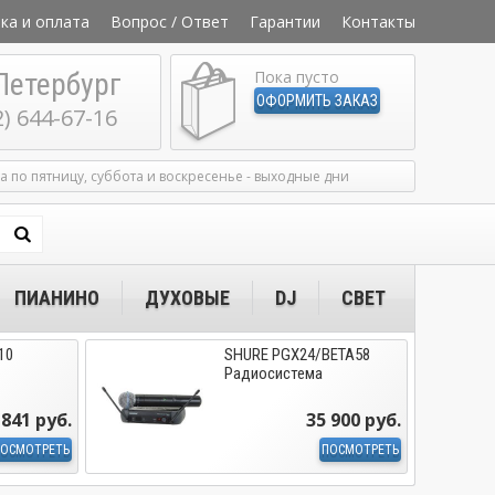
ка и оплата
Вопрос / Ответ
Гарантии
Контакты
Петербург
Пока пусто
ОФОРМИТЬ ЗАКАЗ
2) 644-67-16
ка по пятницу, суббота и воскресенье - выходные дни
ПИАНИНО
ДУХОВЫЕ
DJ
СВЕТ
10
SHURE PGX24/BETA58
Радиосистема
 841 руб.
35 900 руб.
ОСМОТРЕТЬ
ПОСМОТРЕТЬ