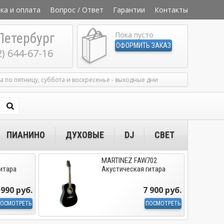
ка и оплата
Вопрос / Ответ
Гарантии
Контакты
Петербург
Пока пусто
ОФОРМИТЬ ЗАКАЗ
2) 644-67-16
ка по пятницу, суббота и воскресенье - выходные дни
ПИАНИНО
ДУХОВЫЕ
DJ
СВЕТ
MARTINEZ FAW702
итара
Акустическая гитара
 990 руб.
7 900 руб.
ОСМОТРЕТЬ
ПОСМОТРЕТЬ