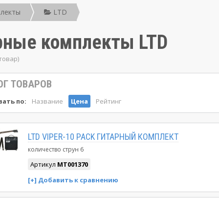
плекты
LTD
рные комплекты LTD
товар)
ОГ ТОВАРОВ
ать по:
Название
Цена
Рейтинг
LTD VIPER-10 PACK ГИТАРНЫЙ КОМПЛЕКТ
количество струн
6
Артикул
MT001370