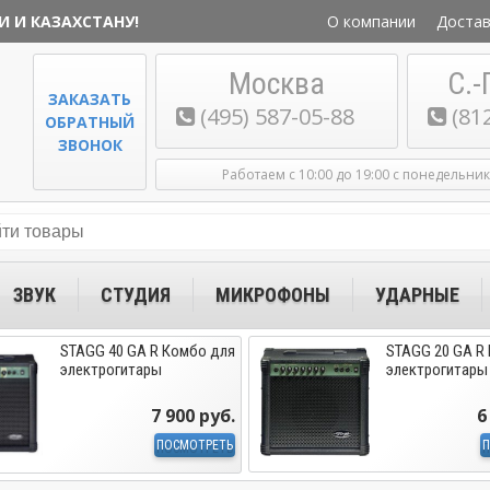
И И КАЗАХСТАНУ!
О компании
Достав
Москва
С.-
ЗАКАЗАТЬ
(495) 587-05-88
(81
ОБРАТНЫЙ
ЗВОНОК
Работаем с 10:00 до 19:00 с понедельни
ЗВУК
СТУДИЯ
МИКРОФОНЫ
УДАРНЫЕ
STAGG 40 GA R Комбо для
STAGG 20 GA R
электрогитары
электрогитары
7 900 руб.
6
ПОСМОТРЕТЬ
П