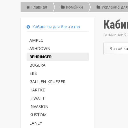
Главная
Комбики
Усиление для
Каби
Кабинеты для бас-гитар
(в наличии 0
AMPEG
ASHDOWN
В этой к
BEHRINGER
BUGERA
EBS
GALLIEN-KRUEGER
HARTKE
HIWATT
INVASION
KUSTOM
LANEY