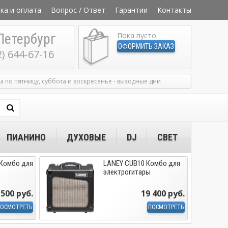
ка и оплата
Вопрос / Ответ
Гарантии
Контакты
Петербург
Пока пусто
ОФОРМИТЬ ЗАКАЗ
2) 644-67-16
ка по пятницу, суббота и воскресенье - выходные дни
ПИАНИНО
ДУХОВЫЕ
DJ
СВЕТ
 Комбо для
LANEY CUB10 Комбо для
электрогитары
 500 руб.
19 400 руб.
ОСМОТРЕТЬ
ПОСМОТРЕТЬ