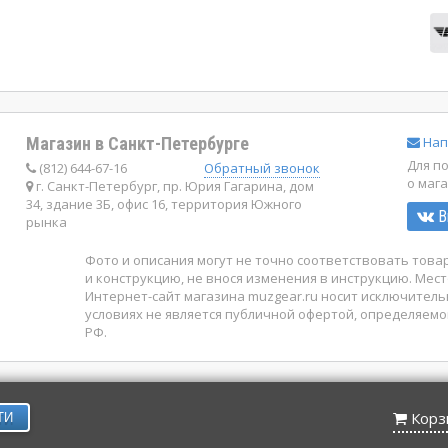
Магазин в Санкт-Петербурге
Нап
Для п
(812) 644-67-16
Обратный звонок
о маг
г. Санкт-Петербург, пр. Юрия Гагарина, дом
34, здание 3Б, офис 16, территория Южного
В
рынка
Фото и описания могут не точно соответствовать тов
и конструкцию, не внося изменения в инструкцию. Мест
Интернет-сайт магазина muzgear.ru носит исключител
условиях не является публичной офертой, определяемо
РФ.
Корз