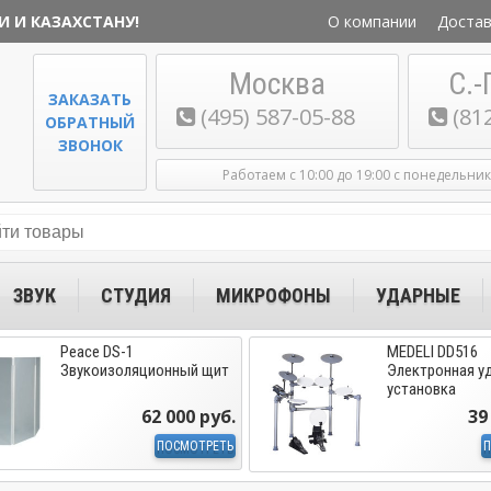
И И КАЗАХСТАНУ!
О компании
Достав
Москва
С.-
ЗАКАЗАТЬ
(495) 587-05-88
(81
ОБРАТНЫЙ
ЗВОНОК
Работаем с 10:00 до 19:00 с понедельни
ЗВУК
СТУДИЯ
МИКРОФОНЫ
УДАРНЫЕ
Peace DS-1
MEDELI DD516
Звукоизоляционный щит
Электронная у
установка
62 000 руб.
39
ПОСМОТРЕТЬ
П