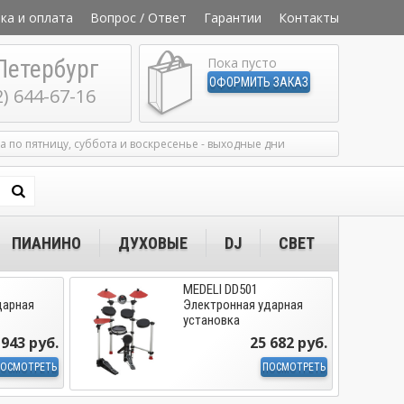
ка и оплата
Вопрос / Ответ
Гарантии
Контакты
Петербург
Пока пусто
ОФОРМИТЬ ЗАКАЗ
2) 644-67-16
ка по пятницу, суббота и воскресенье - выходные дни
ПИАНИНО
ДУХОВЫЕ
DJ
СВЕТ
MEDELI DD501
дарная
Электронная ударная
установка
 943 руб.
25 682 руб.
ОСМОТРЕТЬ
ПОСМОТРЕТЬ