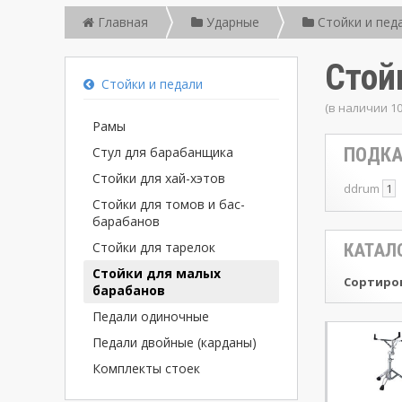
Главная
Ударные
Стойки и пед
Стой
Стойки и педали
(в наличии 1
Рамы
Стул для барабанщика
ПОДКА
Стойки для хай-хэтов
ddrum
1
Стойки для томов и бас-
барабанов
Стойки для тарелок
КАТАЛ
Стойки для малых
Сортиров
барабанов
Педали одиночные
Педали двойные (карданы)
Комплекты стоек