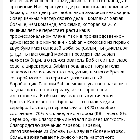
Маленькая деревенька Медактик на востоке Канады в
провинции Нью-Брансуик, где расположилась компания
Sabian, стала центром глобальной звуковой инновации.
Совершенный мастер своего дела – компания Sabian –
больше, чем команда, это семья, которая за 20 с
лишним лет не перестает расти как в
профессиональном плане, так и в производственном.
Даже название компании – Sabian – сложено из первых
двух букв имен сыновей Боба: Sa (Салли), Bi (Билли), An
(Энди). В настоящий момент президентом Sabian
является Энди, а отец-основатель Боб стоит во главе
совета директоров. Sabian предлагает покупателю
невероятное количество продукции, в многообразии
которой может потеряться даже опытный
барабанщик. Тарелки Sabian можно условно разделить
на два класса по материалу, из которого они
изготовлены. В обоих случаях это акустическая
бронза. Как известно, бронза - это сплав меди и
серебра. Так вот, в первом случае (В20) серебро
составляет 20% в сплаве, а во втором (В8) - всего 8%.
Серебро, как благородный металл придает мягкость,
благородство звучанию тарелок. Тарелки,
изготовленные из бронзы В20, звучат более матово,
больше захватывают нижнюю часть частотного