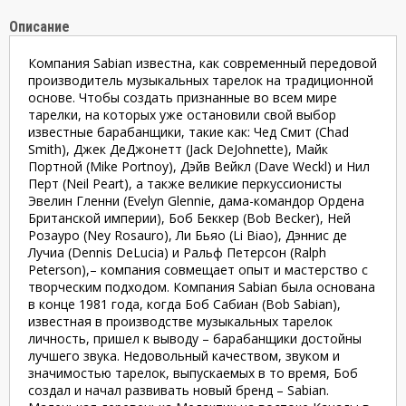
Описание
Компания Sabian известна, как современный передовой
производитель музыкальных тарелок на традиционной
основе. Чтобы создать признанные во всем мире
тарелки, на которых уже остановили свой выбор
известные барабанщики, такие как: Чед Смит (Chad
Smith), Джек ДеДжонетт (Jack DeJohnette), Майк
Портной (Mike Portnoy), Дэйв Вейкл (Dave Weckl) и Нил
Перт (Neil Peart), а также великие перкуссионисты
Эвелин Гленни (Evelyn Glennie, дама-командор Ордена
Британской империи), Боб Беккер (Bob Becker), Ней
Розауро (Ney Rosauro), Ли Бьяо (Li Biao), Дэннис де
Лучиа (Dennis DeLucia) и Ральф Петерсон (Ralph
Peterson),– компания совмещает опыт и мастерство с
творческим подходом. Компания Sabian была основана
в конце 1981 года, когда Боб Сабиан (Bob Sabian),
известная в производстве музыкальных тарелок
личность, пришел к выводу – барабанщики достойны
лучшего звука. Недовольный качеством, звуком и
значимостью тарелок, выпускаемых в то время, Боб
создал и начал развивать новый бренд – Sabian.